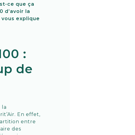
est-ce que ça
 d’avoir la
s vous explique
00 :
up de
 la
it’Air. En effet,
artition entre
aire des