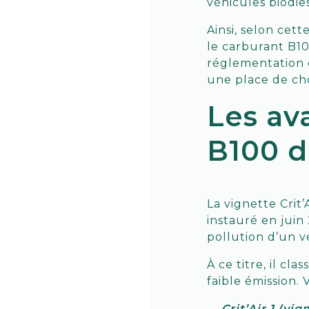
véhicules biodie
Ainsi, selon cett
le carburant B10
réglementation 
une place de cho
Les av
B100 d’
La vignette Crit
instauré en juin 
pollution d’un v
À ce titre, il c
faible émission. 
Crit’Air 1 (vig