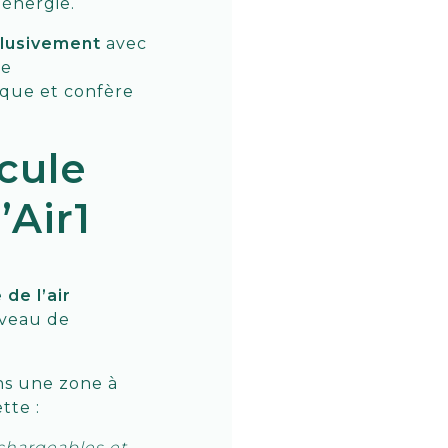
d’énergie.
lusivement
avec
le
que et confère
cule
’Air1
 de l’air
niveau de
ans une zone à
ette :
echargeables et