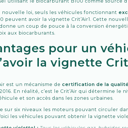
sel utilisant le biocarburant B100 comme source 
e nouvelle loi, seuls les véhicules fonctionnant
exc
0 peuvent avoir la vignette Crit’Air1. Cette nouvel
donne un coup de pouce à la conversion énergéti
ix aux biocarburants.
antages pour un véhi
avoir la vignette Crit
’Air est un mécanisme de
certification de la qualité
2016. En réalité, c’est le Crit’Air qui détermine le 
éhicule et son accès dans les zones urbaines.
lasse sur six niveaux les moteurs pouvant circuler d
Voici les véhicules pouvant obtenir la vignette viol
nette violette) :
Tous les véhicules gaz, hybrides r