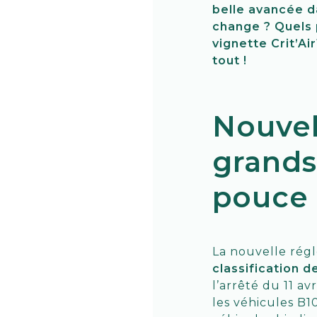
belle avancée d
change ? Quels 
vignette Crit’Ai
tout !
Nouvel
grands
pouce 
La nouvelle rég
classification d
l’arrêté du 11 av
les véhicules B1