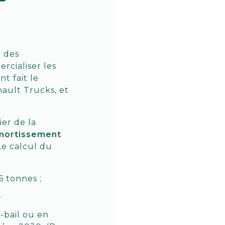
e des
rcialiser les
t fait le
nault Trucks, et
er de la
mortissement
Le calcul du
6 tonnes ;
.
t-bail ou en