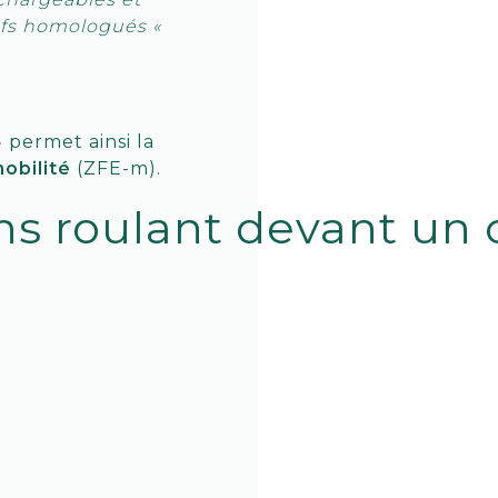
eufs homologués «
» permet ainsi la
obilité
(ZFE-m).