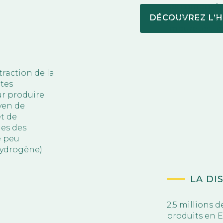
les composés
d’hydrotraite
DÉCOUVREZ L’H
impuretés, le
traction de la
ites
ur produire
yen de
et de
nes des
e peu
’hydrogène)
LA DI
2,5 millions
produits en 