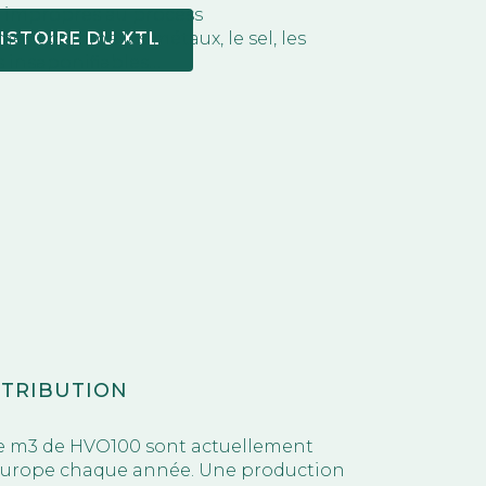
 impropres au process
ment comme les métaux, le sel, les
ISTOIRE DU XTL
s insaponifiables…
STRIBUTION
 de m3 de HVO100 sont actuellement
Europe chaque année. Une production