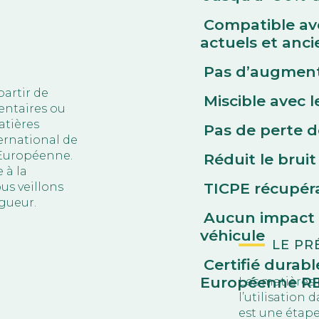
Compatible ave
actuels et anci
Pas d’augmen
artir de
Miscible avec 
entaires ou
atières
Pas de perte d
ternational de
 Européenne.
Réduit le brui
 à la
TICPE récupér
us veillons
igueur.
Aucun impact s
véhicule
LE PR
Certifié durabl
Européenne RED
Les matières 
l’utilisation 
est une étape 