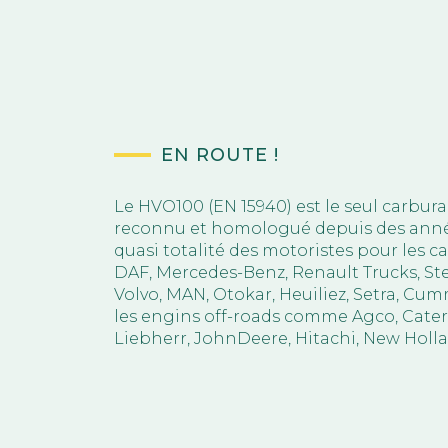
EN ROUTE !
Le HVO100 (EN 15940) est le seul carbura
reconnu et homologué depuis des anné
quasi totalité des motoristes pour les c
DAF, Mercedes-Benz, Renault Trucks, Ste
Volvo, MAN, Otokar, Heuiliez, Setra, Cu
les engins off-roads comme Agco, Caterp
Liebherr, JohnDeere, Hitachi, New Holla