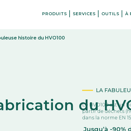
PRODUITS
SERVICES
OUTILS
À
buleuse histoire du HVO100
LA FABULEU
abrication du H
Le HVO100 est un bi
partir de déchets (h
dans la norme EN 15
Jusqu’à -90% 