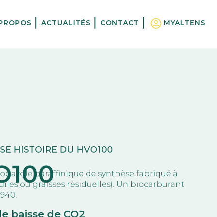
 PROPOS
ACTUALITÉS
CONTACT
MYALTENS
SE HISTOIRE DU HVO100
VO100
ogazole paraffinique de synthèse fabriqué à
uiles ou graisses résiduelles). Un biocarburant
940.
de baisse de CO2