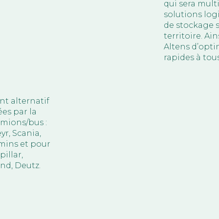
qui sera multi
solutions logi
de stockage s
territoire. Ai
Altens d’optim
rapides à tous
nt alternatif
es par la
amions/bus :
yr, Scania,
mmins et pour
illar,
nd, Deutz.