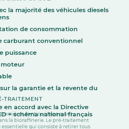
c la majorité des véhicules diesels
ens
tation de consommation
le carburant conventionnel
e puissance
t moteur
able
ur la garantie et la revente du
É-TRAITEMENT
e en accord avec la Directive
 + schéma national français
premières sont purifiées avant
dans la bioraffinerie. Le pré-traitement
essentielle qui consiste à retirer tous