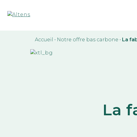
Accueil
•
Notre offre bas carbone
•
La fa
La f